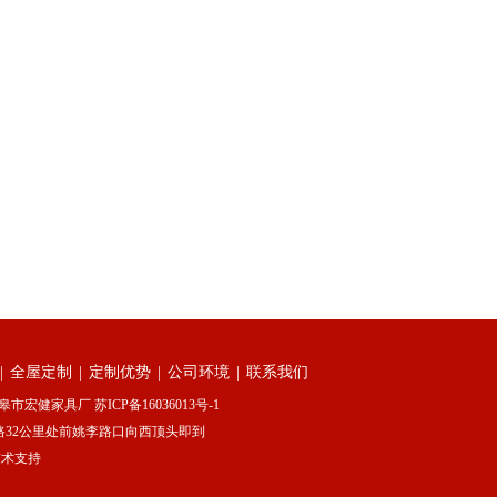
|
全屋定制
|
定制优势
|
公司环境
|
联系我们
皋市宏健家具厂 苏ICP备16036013号-1
如港公路32公里处前姚李路口向西顶头即到
技术支持