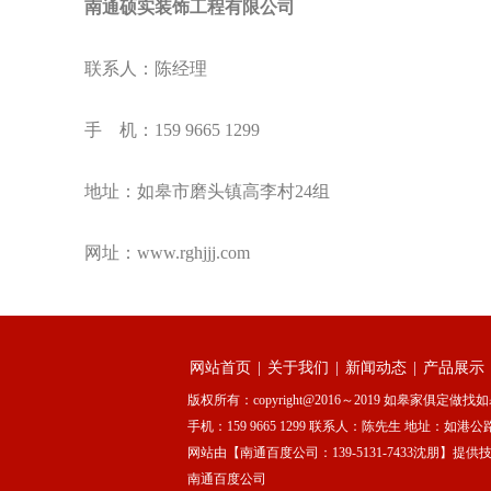
南通硕实装饰工程有限公司
联系人：陈经理
手 机：159 9665 1299
地址：如皋市磨头镇高李村24组
网址：www.rghjjj.com
网站首页
|
关于我们
|
新闻动态
|
产品展示
版权所有：copyright@2016～2019 如皋家俱定做找如
手机：159 9665 1299 联系人：陈先生 地址：
网站由【南通百度公司：139-5131-7433沈朋】提供
南通百度公司