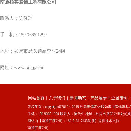
南通硕实装饰工程有限公司
联系人：陈经理
手 机：159 9665 1299
地址：如皋市磨头镇高李村24组
网址：www.rghjjj.com
网站首页
|
关于我们
|
新闻动态
|
产品展示
|
全屋定制
版权所有：copyright@2016～2019 如皋家俱定做找如皋市宏健家具厂 苏
手机：159 9665 1299 联系人：陈先生 地址：如港公路32公里
网站由【南通百度公司：139-5131-7433沈朋】提供技术支持
南通百度公司